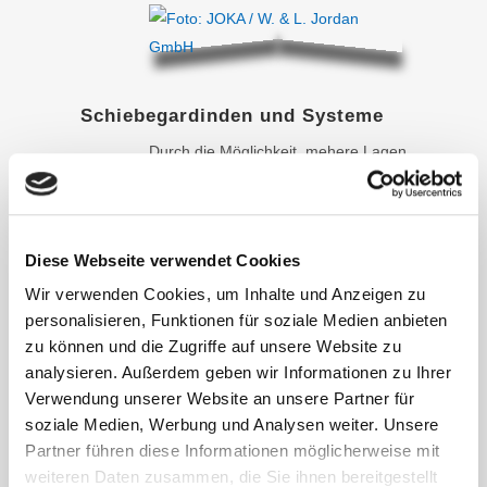
Schiebegardinden und Systeme
Durch die Möglichkeit, mehere Lagen
in einem geschlossenen System
übereinander laufen zu lassen kann
man mit Schiebegardinen große
Diese Webseite verwendet Cookies
Distanzen vollflächig behängen.
Genau so einfach ist es aber dank
Wir verwenden Cookies, um Inhalte und Anzeigen zu
personalisieren, Funktionen für soziale Medien anbieten
der Schienen, diese Flächen wieder
zu können und die Zugriffe auf unsere Website zu
zu öffnen, ohne die gesamte Gardine
analysieren. Außerdem geben wir Informationen zu Ihrer
schieben zu müssen.
Verwendung unserer Website an unsere Partner für
soziale Medien, Werbung und Analysen weiter. Unsere
Auch im Bereich Design gibt es hier
Partner führen diese Informationen möglicherweise mit
kaum Grenzen – lassen Sie Ihrer
weiteren Daten zusammen, die Sie ihnen bereitgestellt